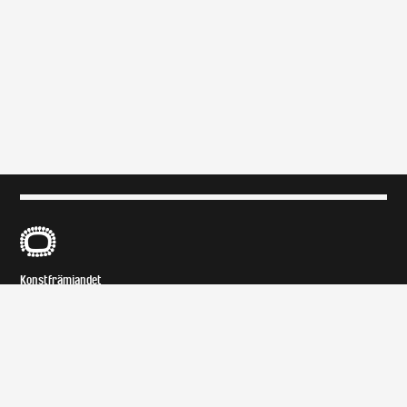
B
Konstfrämjandet
Konstfrämjandet är en organisation bildad 1947 som arbetar med
konstbildning och med att föra ut konst till människor i deras vardag. Vi
verkar i hela Sverige.
Om
Kontakt