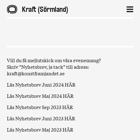
A
Kraft (Sörmland)
2
Hem
Aktuellt
Vill du få mejlutskick om våra evenemang?
Skriv ”Nyhetsbrev, ja tack” till adress:
Projekt
kraft@konstframjandet.se
Läs Nyhetsbrev Juni 2024
HÄR
Om
Läs Nyhetsbrev Maj 2024
HÄR
Kontakt
Läs Nyhetsbrev Sep 2023
HÄR
Läs Nyhetsbrev Juni 2023
HÄR
Läs Nyhetsbrev Maj 2023
HÄR